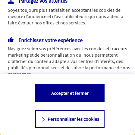
Partagez vos attentes
Vous disposez de droits sur les informations vous concernant. Pour
Soyez toujours plus satisfait en acceptant les
cookies
de
plus d’informations,
cliquez ici
.
mesure d’audience et d’avis utilisateurs qui nous aident à
faire évoluer nos offres et nos services.
Enrichissez votre expérience
Naviguez selon vos préférences avec les
cookies et traceurs
marketing et de personnalisation qui nous permettent
d'afficher du contenu adapté à vos centres d'intérêts, des
publicités personnalisées et de suivre la performance de nos
campagnes.
Vous êtes libre de les accepter, de les refuser comme de
Accepter et fermer
changer d'avis à tout moment en allant sur
"Paramétrer mes
cookies
"
Personnaliser les cookies
Consulter notre politique de
cookies
Étape suivante