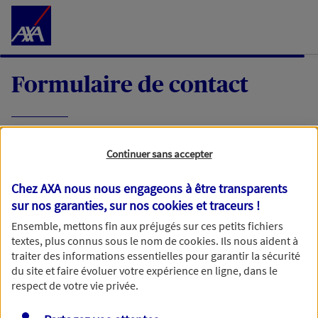
Accéder au Contenu
Formulaire de contact
Expliquez-nous en quelques mots votre
Continuer sans accepter
demande, nous vous répondrons dans les
meilleurs délais par mail ou par téléphone.
Chez AXA nous nous engageons à être transparents
sur nos garanties, sur nos
cookies et traceurs
!
Votre message :
Ensemble, mettons fin aux préjugés sur ces petits fichiers
textes, plus connus sous le nom de
cookies
. Ils nous aident à
traiter des informations essentielles pour garantir la sécurité
du site et faire évoluer votre expérience en ligne, dans le
respect de votre vie privée.