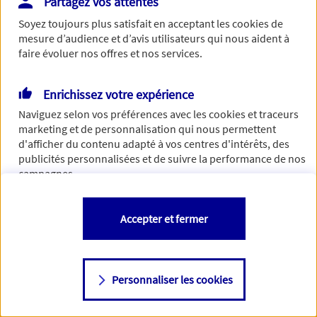
Partagez vos attentes
Vous disposez de droits sur les informations vous concernant. Pour
Soyez toujours plus satisfait en acceptant les
cookies
de
plus d’informations,
cliquez ici
.
mesure d’audience et d’avis utilisateurs qui nous aident à
faire évoluer nos offres et nos services.
Enrichissez votre expérience
Naviguez selon vos préférences avec les
cookies et traceurs
marketing et de personnalisation qui nous permettent
d'afficher du contenu adapté à vos centres d'intérêts, des
publicités personnalisées et de suivre la performance de nos
campagnes.
Vous êtes libre de les accepter, de les refuser comme de
Accepter et fermer
changer d'avis à tout moment en allant sur
"Paramétrer mes
cookies
"
Personnaliser les cookies
Consulter notre politique de
cookies
Étape suivante