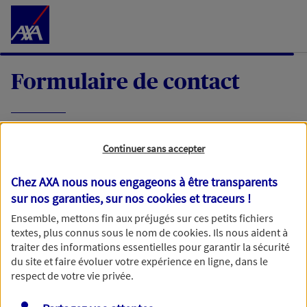
Accéder au Contenu
Formulaire de contact
Expliquez-nous en quelques mots votre
Continuer sans accepter
demande, nous vous répondrons dans les
meilleurs délais par mail ou par téléphone.
Chez AXA nous nous engageons à être transparents
sur nos garanties, sur nos
cookies et traceurs
!
Votre message :
Ensemble, mettons fin aux préjugés sur ces petits fichiers
textes, plus connus sous le nom de
cookies
. Ils nous aident à
traiter des informations essentielles pour garantir la sécurité
du site et faire évoluer votre expérience en ligne, dans le
respect de votre vie privée.