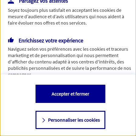
Partagez vos attentes
Vous disposez de droits sur les informations vous concernant. Pour
Soyez toujours plus satisfait en acceptant les
cookies
de
plus d’informations,
cliquez ici
.
mesure d’audience et d’avis utilisateurs qui nous aident à
faire évoluer nos offres et nos services.
Enrichissez votre expérience
Naviguez selon vos préférences avec les
cookies et traceurs
marketing et de personnalisation qui nous permettent
d'afficher du contenu adapté à vos centres d'intérêts, des
publicités personnalisées et de suivre la performance de nos
campagnes.
Vous êtes libre de les accepter, de les refuser comme de
Accepter et fermer
changer d'avis à tout moment en allant sur
"Paramétrer mes
cookies
"
Personnaliser les cookies
Consulter notre politique de
cookies
Étape suivante