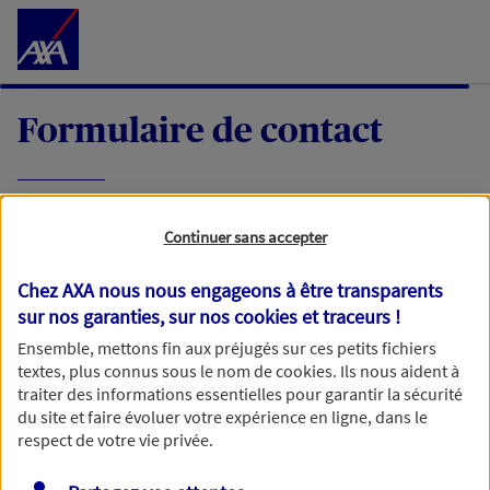
Accéder au Contenu
Formulaire de contact
Expliquez-nous en quelques mots votre
Continuer sans accepter
demande, nous vous répondrons dans les
meilleurs délais par mail ou par téléphone.
Chez AXA nous nous engageons à être transparents
sur nos garanties, sur nos
cookies et traceurs
!
Votre message :
Ensemble, mettons fin aux préjugés sur ces petits fichiers
textes, plus connus sous le nom de
cookies
. Ils nous aident à
traiter des informations essentielles pour garantir la sécurité
du site et faire évoluer votre expérience en ligne, dans le
respect de votre vie privée.