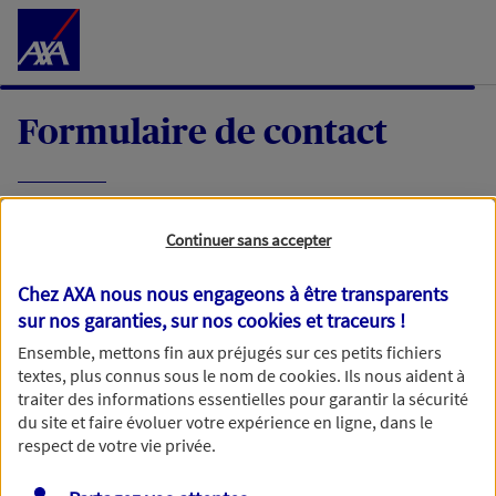
Accéder au Contenu
Formulaire de contact
Expliquez-nous en quelques mots votre
Continuer sans accepter
demande, nous vous répondrons dans les
meilleurs délais par mail ou par téléphone.
Chez AXA nous nous engageons à être transparents
sur nos garanties, sur nos
cookies et traceurs
!
Votre message :
Ensemble, mettons fin aux préjugés sur ces petits fichiers
textes, plus connus sous le nom de
cookies
. Ils nous aident à
traiter des informations essentielles pour garantir la sécurité
du site et faire évoluer votre expérience en ligne, dans le
respect de votre vie privée.