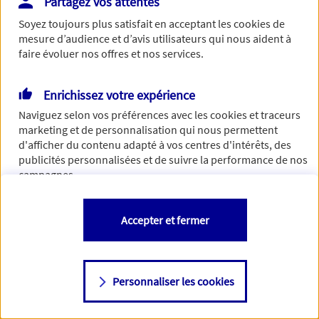
Partagez vos attentes
Vous disposez de droits sur les informations vous concernant. Pour
Soyez toujours plus satisfait en acceptant les
cookies
de
plus d’informations,
cliquez ici
.
mesure d’audience et d’avis utilisateurs qui nous aident à
faire évoluer nos offres et nos services.
Enrichissez votre expérience
Naviguez selon vos préférences avec les
cookies et traceurs
marketing et de personnalisation qui nous permettent
d'afficher du contenu adapté à vos centres d'intérêts, des
publicités personnalisées et de suivre la performance de nos
campagnes.
Vous êtes libre de les accepter, de les refuser comme de
Accepter et fermer
changer d'avis à tout moment en allant sur
"Paramétrer mes
cookies
"
Personnaliser les cookies
Consulter notre politique de
cookies
Étape suivante