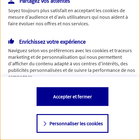
Partagez vos attentes
Vous disposez de droits sur les informations vous concernant. Pour
Soyez toujours plus satisfait en acceptant les
cookies
de
plus d’informations,
cliquez ici
.
mesure d’audience et d’avis utilisateurs qui nous aident à
faire évoluer nos offres et nos services.
Enrichissez votre expérience
Naviguez selon vos préférences avec les
cookies et traceurs
marketing et de personnalisation qui nous permettent
d'afficher du contenu adapté à vos centres d'intérêts, des
publicités personnalisées et de suivre la performance de nos
campagnes.
Vous êtes libre de les accepter, de les refuser comme de
Accepter et fermer
changer d'avis à tout moment en allant sur
"Paramétrer mes
cookies
"
Personnaliser les cookies
Consulter notre politique de
cookies
Étape suivante