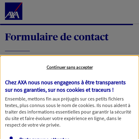
Accéder au Contenu
Formulaire de contact
Expliquez-nous en quelques mots votre
Continuer sans accepter
demande, nous vous répondrons dans les
meilleurs délais par mail ou par téléphone.
Chez AXA nous nous engageons à être transparents
sur nos garanties, sur nos
cookies et traceurs
!
Votre message :
Ensemble, mettons fin aux préjugés sur ces petits fichiers
textes, plus connus sous le nom de
cookies
. Ils nous aident à
traiter des informations essentielles pour garantir la sécurité
du site et faire évoluer votre expérience en ligne, dans le
respect de votre vie privée.