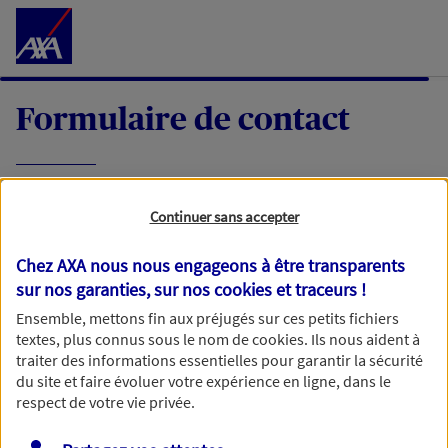
Accéder au Contenu
Formulaire de contact
Expliquez-nous en quelques mots votre
Continuer sans accepter
demande, nous vous répondrons dans les
meilleurs délais par mail ou par téléphone.
Chez AXA nous nous engageons à être transparents
sur nos garanties, sur nos
cookies et traceurs
!
Votre message :
Ensemble, mettons fin aux préjugés sur ces petits fichiers
textes, plus connus sous le nom de
cookies
. Ils nous aident à
traiter des informations essentielles pour garantir la sécurité
du site et faire évoluer votre expérience en ligne, dans le
respect de votre vie privée.