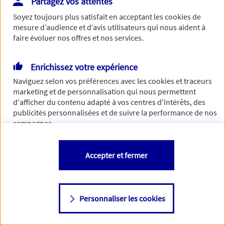
Partagez vos attentes
Vous disposez de droits sur les informations vous concernant. Pour
Soyez toujours plus satisfait en acceptant les
cookies
de
plus d’informations,
cliquez ici
.
mesure d’audience et d’avis utilisateurs qui nous aident à
faire évoluer nos offres et nos services.
Enrichissez votre expérience
Naviguez selon vos préférences avec les
cookies et traceurs
marketing et de personnalisation qui nous permettent
d'afficher du contenu adapté à vos centres d'intérêts, des
publicités personnalisées et de suivre la performance de nos
campagnes.
Vous êtes libre de les accepter, de les refuser comme de
Accepter et fermer
changer d'avis à tout moment en allant sur
"Paramétrer mes
cookies
"
Personnaliser les cookies
Consulter notre politique de
cookies
Étape suivante