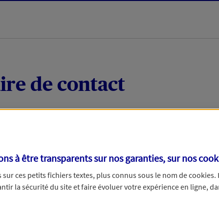
ire de contact
 quelques mots votre demande, nous vous répondrons 
 par téléphone.
s à être transparents sur nos garanties, sur nos
cook
sur ces petits fichiers textes, plus connus sous le nom de
cookies
.
tir la sécurité du site et faire évoluer votre expérience en ligne, da