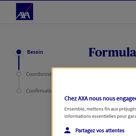
Accéder au Contenu
Formula
Besoin
Coordonnées
Expliquez-nous en
délais par mail ou
Confirmation
Chez AXA nous nous engageon
Votre message :
Ensemble, mettons fin aux préjugés 
informations essentielles pour garan
Partagez vos attentes