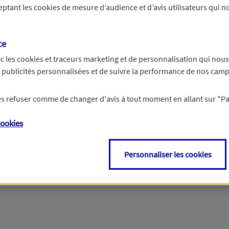
ceptant les
cookies
de mesure d’audience et d’avis utilisateurs qui no
r les informations vous concernant. Pour plus d’informations,
cliquez ici
.
ce
c les
cookies et traceurs
marketing et de personnalisation qui nous
es publicités personnalisées et de suivre la performance de nos cam
 les refuser comme de changer d'avis à tout moment en allant sur
"P
ookies
Personnaliser les cookies