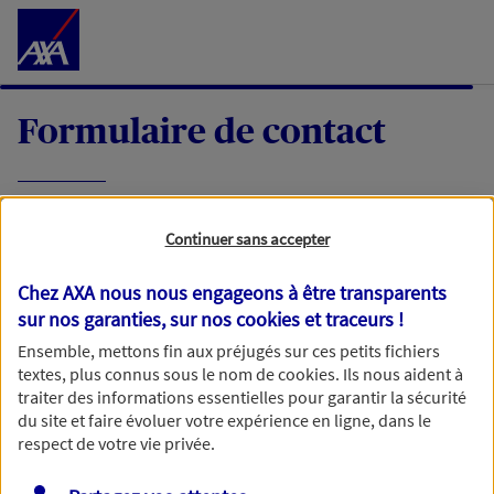
Accéder au Contenu
Formulaire de contact
Expliquez-nous en quelques mots votre
Continuer sans accepter
demande, nous vous répondrons dans les
meilleurs délais par mail ou par téléphone.
Chez AXA nous nous engageons à être transparents
sur nos garanties, sur nos
cookies et traceurs
!
Votre message :
Ensemble, mettons fin aux préjugés sur ces petits fichiers
textes, plus connus sous le nom de
cookies
. Ils nous aident à
traiter des informations essentielles pour garantir la sécurité
du site et faire évoluer votre expérience en ligne, dans le
respect de votre vie privée.