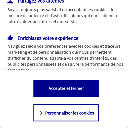
Partagez vos attentes
Vous disposez de droits sur les informations vous concernant. Pour
Soyez toujours plus satisfait en acceptant les
cookies
de
plus d’informations,
cliquez ici
.
mesure d’audience et d’avis utilisateurs qui nous aident à
faire évoluer nos offres et nos services.
Enrichissez votre expérience
Naviguez selon vos préférences avec les
cookies et traceurs
marketing et de personnalisation qui nous permettent
d'afficher du contenu adapté à vos centres d'intérêts, des
publicités personnalisées et de suivre la performance de nos
campagnes.
Vous êtes libre de les accepter, de les refuser comme de
Accepter et fermer
changer d'avis à tout moment en allant sur
"Paramétrer mes
cookies
"
Personnaliser les cookies
Consulter notre politique de
cookies
Étape suivante