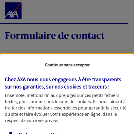
Accéder au Contenu
Formulaire de contact
Expliquez-nous en quelques mots votre
Continuer sans accepter
demande, nous vous répondrons dans les
meilleurs délais par mail ou par téléphone.
Chez AXA nous nous engageons à être transparents
sur nos garanties, sur nos
cookies et traceurs
!
Votre message :
Ensemble, mettons fin aux préjugés sur ces petits fichiers
textes, plus connus sous le nom de
cookies
. Ils nous aident à
traiter des informations essentielles pour garantir la sécurité
du site et faire évoluer votre expérience en ligne, dans le
respect de votre vie privée.