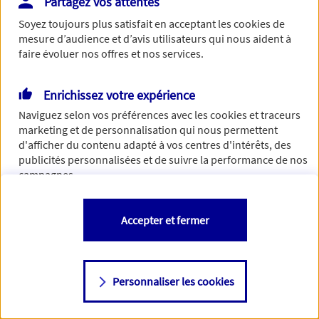
Partagez vos attentes
Vous disposez de droits sur les informations vous concernant. Pour
Soyez toujours plus satisfait en acceptant les
cookies
de
plus d’informations,
cliquez ici
.
mesure d’audience et d’avis utilisateurs qui nous aident à
faire évoluer nos offres et nos services.
Enrichissez votre expérience
Naviguez selon vos préférences avec les
cookies et traceurs
marketing et de personnalisation qui nous permettent
d'afficher du contenu adapté à vos centres d'intérêts, des
publicités personnalisées et de suivre la performance de nos
campagnes.
Vous êtes libre de les accepter, de les refuser comme de
Accepter et fermer
changer d'avis à tout moment en allant sur
"Paramétrer mes
cookies
"
Personnaliser les cookies
Consulter notre politique de
cookies
Étape suivante