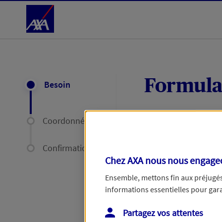
Accéder au Contenu
Formula
Besoin
Coordonnées
Expliquez-nous en
délais par mail ou
Confirmation
Chez AXA nous nous engageon
Votre message :
Ensemble, mettons fin aux préjugés 
informations essentielles pour garan
Partagez vos attentes