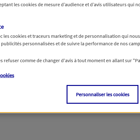
ceptant les
cookies
de mesure d’audience et d’avis utilisateurs qui no
r les informations vous concernant. Pour plus d’informations,
cliquez ici
.
ce
c les
cookies et traceurs
marketing et de personnalisation qui nous
es publicités personnalisées et de suivre la performance de nos cam
 les refuser comme de changer d'avis à tout moment en allant sur
"P
ookies
Personnaliser les cookies