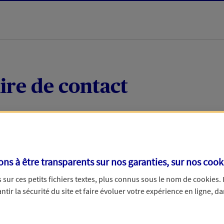
ire de contact
 quelques mots votre demande, nous vous répondrons 
 par téléphone.
s à être transparents sur nos garanties, sur nos
cook
sur ces petits fichiers textes, plus connus sous le nom de
cookies
.
tir la sécurité du site et faire évoluer votre expérience en ligne, da