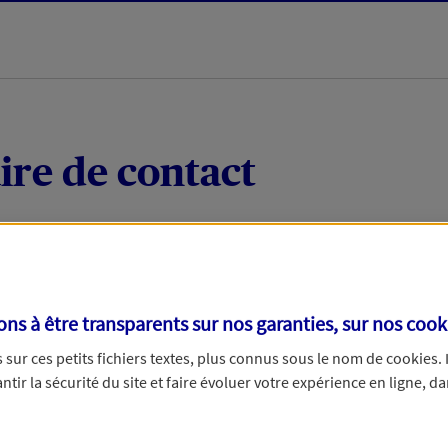
ire de contact
 quelques mots votre demande, nous vous répondrons 
 par téléphone.
s à être transparents sur nos garanties, sur nos
cook
sur ces petits fichiers textes, plus connus sous le nom de
cookies
.
tir la sécurité du site et faire évoluer votre expérience en ligne, da