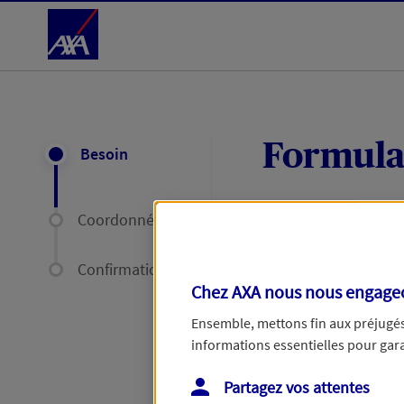
Accéder au Contenu
Formula
Besoin
Coordonnées
Expliquez-nous en
délais par mail ou
Confirmation
Chez AXA nous nous engageon
Votre message :
Ensemble, mettons fin aux préjugés 
informations essentielles pour garan
Partagez vos attentes