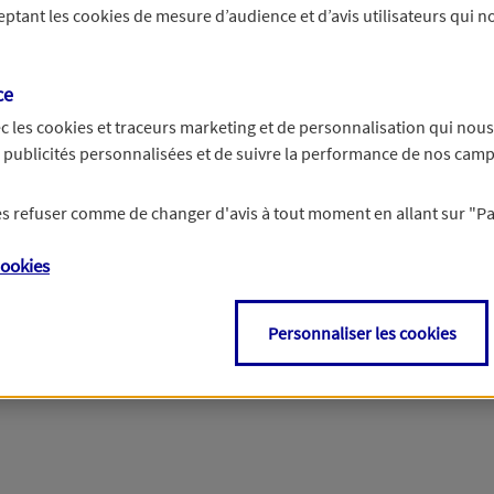
ceptant les
cookies
de mesure d’audience et d’avis utilisateurs qui no
r les informations vous concernant. Pour plus d’informations,
cliquez ici
.
ce
c les
cookies et traceurs
marketing et de personnalisation qui nous
es publicités personnalisées et de suivre la performance de nos cam
 les refuser comme de changer d'avis à tout moment en allant sur
"P
ookies
Personnaliser les cookies