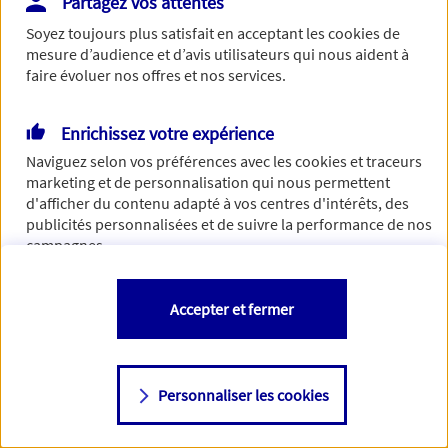
Partagez vos attentes
Vous disposez de droits sur les informations vous concernant. Pour
Soyez toujours plus satisfait en acceptant les
cookies
de
plus d’informations,
cliquez ici
.
mesure d’audience et d’avis utilisateurs qui nous aident à
faire évoluer nos offres et nos services.
Enrichissez votre expérience
Naviguez selon vos préférences avec les
cookies et traceurs
marketing et de personnalisation qui nous permettent
d'afficher du contenu adapté à vos centres d'intérêts, des
publicités personnalisées et de suivre la performance de nos
campagnes.
Vous êtes libre de les accepter, de les refuser comme de
Accepter et fermer
changer d'avis à tout moment en allant sur
"Paramétrer mes
cookies
"
Personnaliser les cookies
Consulter notre politique de
cookies
Étape suivante