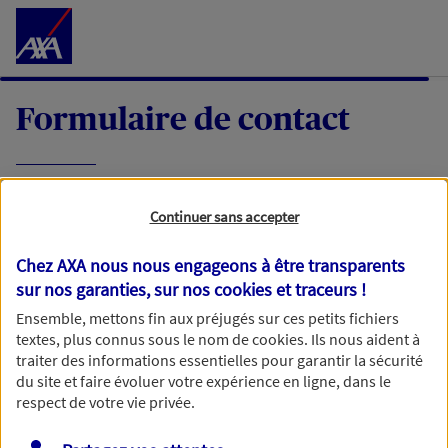
Accéder au Contenu
Formulaire de contact
Expliquez-nous en quelques mots votre
Continuer sans accepter
demande, nous vous répondrons dans les
meilleurs délais par mail ou par téléphone.
Chez AXA nous nous engageons à être transparents
sur nos garanties, sur nos
cookies et traceurs
!
Votre message :
Ensemble, mettons fin aux préjugés sur ces petits fichiers
textes, plus connus sous le nom de
cookies
. Ils nous aident à
traiter des informations essentielles pour garantir la sécurité
du site et faire évoluer votre expérience en ligne, dans le
respect de votre vie privée.