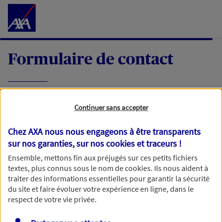
Accéder au Contenu
Formulaire de contact
Expliquez-nous en quelques mots votre
Continuer sans accepter
demande, nous vous répondrons dans les
meilleurs délais par mail ou par téléphone.
Chez AXA nous nous engageons à être transparents
sur nos garanties, sur nos
cookies et traceurs
!
Votre message :
Ensemble, mettons fin aux préjugés sur ces petits fichiers
textes, plus connus sous le nom de
cookies
. Ils nous aident à
traiter des informations essentielles pour garantir la sécurité
du site et faire évoluer votre expérience en ligne, dans le
respect de votre vie privée.