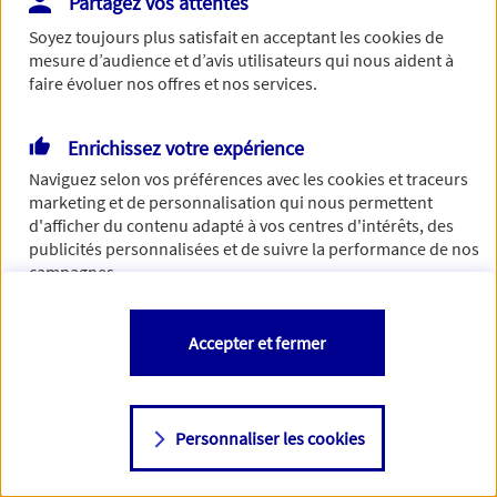
Partagez vos attentes
Vous disposez de droits sur les informations vous concernant. Pour
Soyez toujours plus satisfait en acceptant les
cookies
de
plus d’informations,
cliquez ici
.
mesure d’audience et d’avis utilisateurs qui nous aident à
faire évoluer nos offres et nos services.
Enrichissez votre expérience
Naviguez selon vos préférences avec les
cookies et traceurs
marketing et de personnalisation qui nous permettent
d'afficher du contenu adapté à vos centres d'intérêts, des
publicités personnalisées et de suivre la performance de nos
campagnes.
Vous êtes libre de les accepter, de les refuser comme de
Accepter et fermer
changer d'avis à tout moment en allant sur
"Paramétrer mes
cookies
"
Personnaliser les cookies
Consulter notre politique de
cookies
Étape suivante