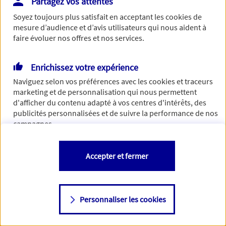
Partagez vos attentes
Vous disposez de droits sur les informations vous concernant. Pour
Soyez toujours plus satisfait en acceptant les
cookies
de
plus d’informations,
cliquez ici
.
mesure d’audience et d’avis utilisateurs qui nous aident à
faire évoluer nos offres et nos services.
Enrichissez votre expérience
Naviguez selon vos préférences avec les
cookies et traceurs
marketing et de personnalisation qui nous permettent
d'afficher du contenu adapté à vos centres d'intérêts, des
publicités personnalisées et de suivre la performance de nos
campagnes.
Vous êtes libre de les accepter, de les refuser comme de
Accepter et fermer
changer d'avis à tout moment en allant sur
"Paramétrer mes
cookies
"
Personnaliser les cookies
Consulter notre politique de
cookies
Étape suivante