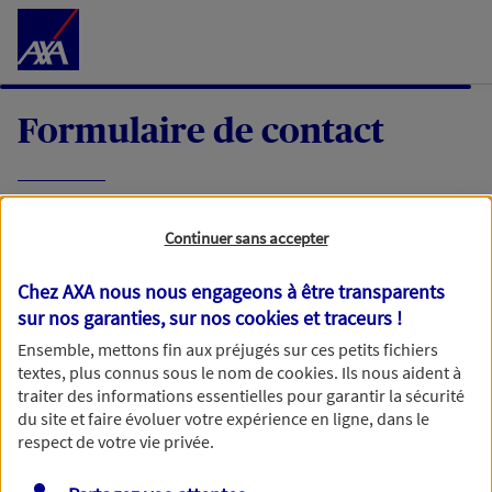
Accéder au Contenu
Formulaire de contact
Expliquez-nous en quelques mots votre
Continuer sans accepter
demande, nous vous répondrons dans les
meilleurs délais par mail ou par téléphone.
Chez AXA nous nous engageons à être transparents
sur nos garanties, sur nos
cookies et traceurs
!
Votre message :
Ensemble, mettons fin aux préjugés sur ces petits fichiers
textes, plus connus sous le nom de
cookies
. Ils nous aident à
traiter des informations essentielles pour garantir la sécurité
du site et faire évoluer votre expérience en ligne, dans le
respect de votre vie privée.