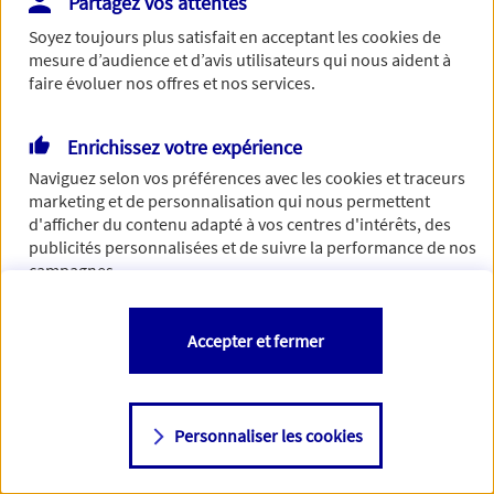
Partagez vos attentes
Vous disposez de droits sur les informations vous concernant. Pour
Soyez toujours plus satisfait en acceptant les
cookies
de
plus d’informations,
cliquez ici
.
mesure d’audience et d’avis utilisateurs qui nous aident à
faire évoluer nos offres et nos services.
Enrichissez votre expérience
Naviguez selon vos préférences avec les
cookies et traceurs
marketing et de personnalisation qui nous permettent
d'afficher du contenu adapté à vos centres d'intérêts, des
publicités personnalisées et de suivre la performance de nos
campagnes.
Vous êtes libre de les accepter, de les refuser comme de
Accepter et fermer
changer d'avis à tout moment en allant sur
"Paramétrer mes
cookies
"
Personnaliser les cookies
Consulter notre politique de
cookies
Étape suivante