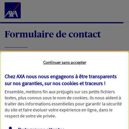
Accéder au Contenu
Formulaire de contact
Expliquez-nous en quelques mots votre
Continuer sans accepter
demande, nous vous répondrons dans les
meilleurs délais par mail ou par téléphone.
Chez AXA nous nous engageons à être transparents
sur nos garanties, sur nos
cookies et traceurs
!
Votre message :
Ensemble, mettons fin aux préjugés sur ces petits fichiers
textes, plus connus sous le nom de
cookies
. Ils nous aident à
traiter des informations essentielles pour garantir la sécurité
du site et faire évoluer votre expérience en ligne, dans le
respect de votre vie privée.