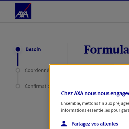
Accéder au Contenu
Formula
Besoin
Coordonnées
Expliquez-nous en
délais par mail ou
Confirmation
Chez AXA nous nous engageon
Votre message :
Ensemble, mettons fin aux préjugés 
informations essentielles pour garan
Partagez vos attentes