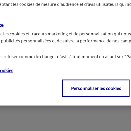
ceptant les
cookies
de mesure d’audience et d’avis utilisateurs qui no
r les informations vous concernant. Pour plus d’informations,
cliquez ici
.
ce
c les
cookies et traceurs
marketing et de personnalisation qui nous
es publicités personnalisées et de suivre la performance de nos cam
 les refuser comme de changer d'avis à tout moment en allant sur
"P
ookies
Personnaliser les cookies