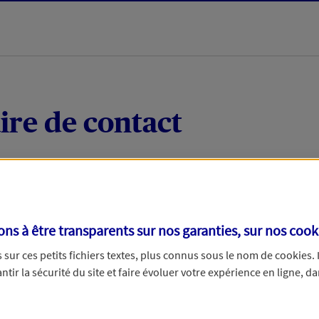
ire de contact
 quelques mots votre demande, nous vous répondrons 
 par téléphone.
s à être transparents sur nos garanties, sur nos
cook
sur ces petits fichiers textes, plus connus sous le nom de
cookies
.
tir la sécurité du site et faire évoluer votre expérience en ligne, da