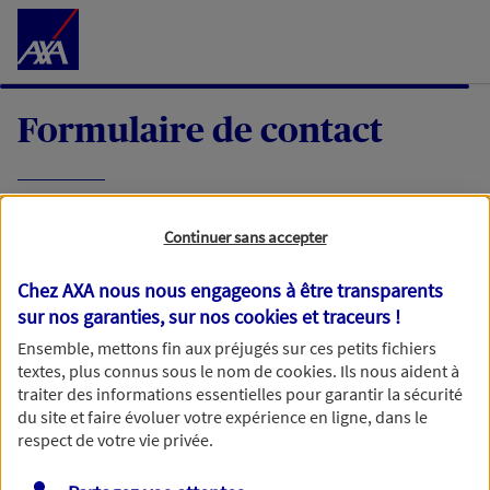
Accéder au Contenu
Formulaire de contact
Expliquez-nous en quelques mots votre
Continuer sans accepter
demande, nous vous répondrons dans les
meilleurs délais par mail ou par téléphone.
Chez AXA nous nous engageons à être transparents
sur nos garanties, sur nos
cookies et traceurs
!
Votre message :
Ensemble, mettons fin aux préjugés sur ces petits fichiers
textes, plus connus sous le nom de
cookies
. Ils nous aident à
traiter des informations essentielles pour garantir la sécurité
du site et faire évoluer votre expérience en ligne, dans le
respect de votre vie privée.