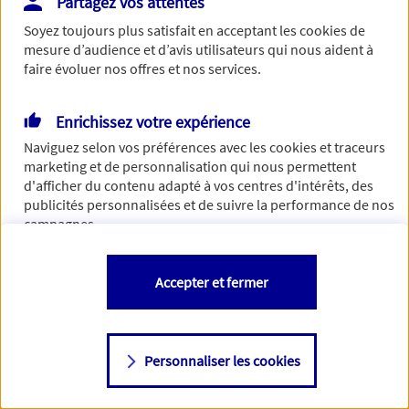
Partagez vos attentes
Vous disposez de droits sur les informations vous concernant. Pour
Soyez toujours plus satisfait en acceptant les
cookies
de
plus d’informations,
cliquez ici
.
mesure d’audience et d’avis utilisateurs qui nous aident à
faire évoluer nos offres et nos services.
Enrichissez votre expérience
Naviguez selon vos préférences avec les
cookies et traceurs
marketing et de personnalisation qui nous permettent
d'afficher du contenu adapté à vos centres d'intérêts, des
publicités personnalisées et de suivre la performance de nos
campagnes.
Vous êtes libre de les accepter, de les refuser comme de
Accepter et fermer
changer d'avis à tout moment en allant sur
"Paramétrer mes
cookies
"
Personnaliser les cookies
Consulter notre politique de
cookies
Étape suivante