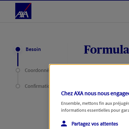
Accéder au Contenu
Formula
Besoin
Coordonnées
Expliquez-nous en
délais par mail ou
Confirmation
Chez AXA nous nous engageon
Votre message :
Ensemble, mettons fin aux préjugés 
informations essentielles pour garan
Partagez vos attentes