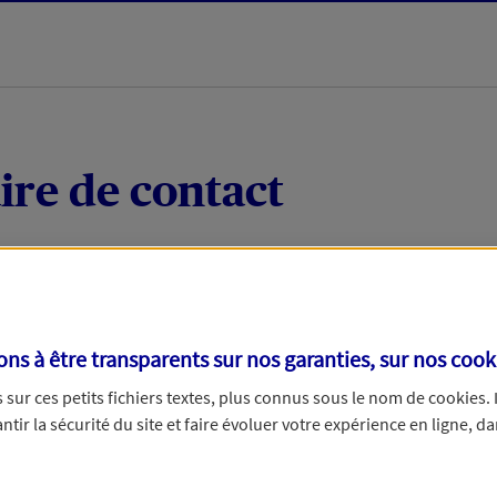
ire de contact
 quelques mots votre demande, nous vous répondrons 
 par téléphone.
s à être transparents sur nos garanties, sur nos
cook
sur ces petits fichiers textes, plus connus sous le nom de
cookies
.
tir la sécurité du site et faire évoluer votre expérience en ligne, da