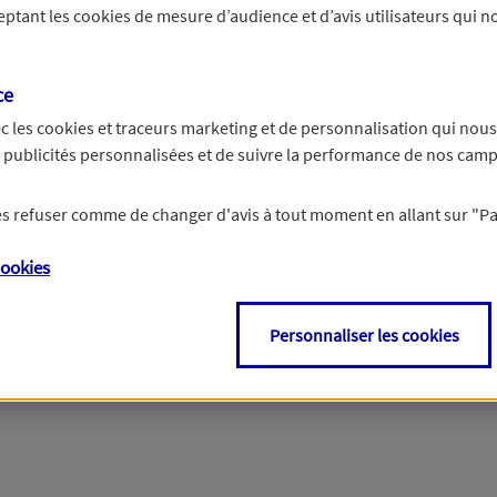
ceptant les
cookies
de mesure d’audience et d’avis utilisateurs qui no
r les informations vous concernant. Pour plus d’informations,
cliquez ici
.
ce
c les
cookies et traceurs
marketing et de personnalisation qui nous
es publicités personnalisées et de suivre la performance de nos cam
 les refuser comme de changer d'avis à tout moment en allant sur
"P
ookies
Personnaliser les cookies