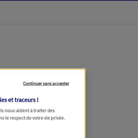
dans les meilleurs
Continuer sans accepter
ies et traceurs
!
 Ils nous aident à traiter des
ns le respect de votre vie privée.