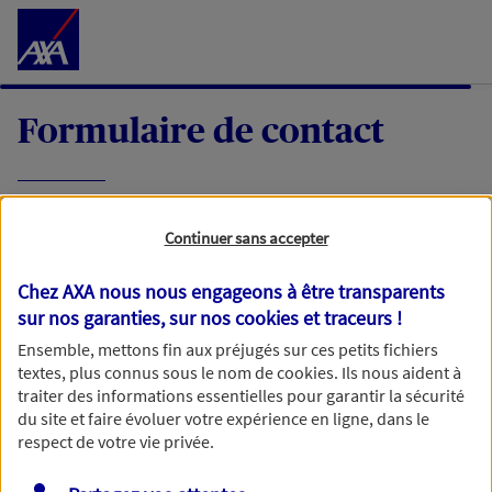
Accéder au Contenu
Formulaire de contact
Expliquez-nous en quelques mots votre
Continuer sans accepter
demande, nous vous répondrons dans les
meilleurs délais par mail ou par téléphone.
Chez AXA nous nous engageons à être transparents
sur nos garanties, sur nos
cookies et traceurs
!
Votre message :
Ensemble, mettons fin aux préjugés sur ces petits fichiers
textes, plus connus sous le nom de
cookies
. Ils nous aident à
traiter des informations essentielles pour garantir la sécurité
du site et faire évoluer votre expérience en ligne, dans le
respect de votre vie privée.