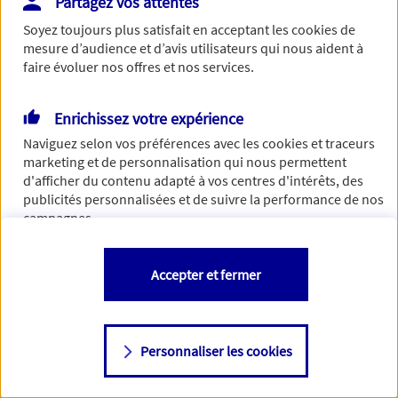
Partagez vos attentes
Vous disposez de droits sur les informations vous concernant. Pour
Soyez toujours plus satisfait en acceptant les
cookies
de
plus d’informations,
cliquez ici
.
mesure d’audience et d’avis utilisateurs qui nous aident à
faire évoluer nos offres et nos services.
Enrichissez votre expérience
Naviguez selon vos préférences avec les
cookies et traceurs
marketing et de personnalisation qui nous permettent
d'afficher du contenu adapté à vos centres d'intérêts, des
publicités personnalisées et de suivre la performance de nos
campagnes.
Vous êtes libre de les accepter, de les refuser comme de
Accepter et fermer
changer d'avis à tout moment en allant sur
"Paramétrer mes
cookies
"
Personnaliser les cookies
Consulter notre politique de
cookies
Étape suivante