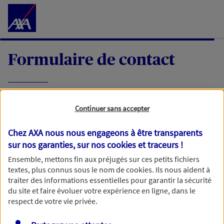
Accéder au Contenu
Formulaire de contact
Expliquez-nous en quelques mots votre
Continuer sans accepter
demande, nous vous répondrons dans les
meilleurs délais par mail ou par téléphone.
Chez AXA nous nous engageons à être transparents
sur nos garanties, sur nos
cookies et traceurs
!
Votre message :
Ensemble, mettons fin aux préjugés sur ces petits fichiers
textes, plus connus sous le nom de
cookies
. Ils nous aident à
traiter des informations essentielles pour garantir la sécurité
du site et faire évoluer votre expérience en ligne, dans le
respect de votre vie privée.