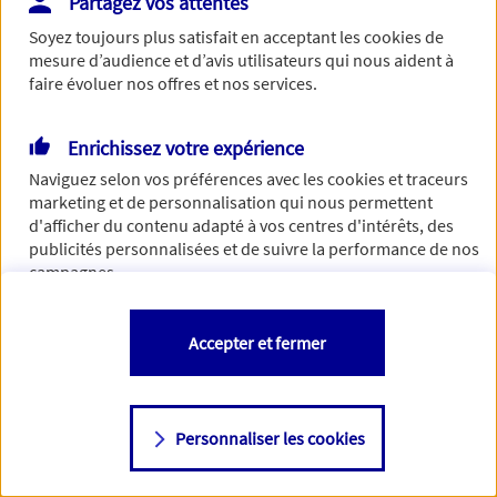
Partagez vos attentes
Vous disposez de droits sur les informations vous concernant. Pour
Soyez toujours plus satisfait en acceptant les
cookies
de
plus d’informations,
cliquez ici
.
mesure d’audience et d’avis utilisateurs qui nous aident à
faire évoluer nos offres et nos services.
Enrichissez votre expérience
Naviguez selon vos préférences avec les
cookies et traceurs
marketing et de personnalisation qui nous permettent
d'afficher du contenu adapté à vos centres d'intérêts, des
publicités personnalisées et de suivre la performance de nos
campagnes.
Vous êtes libre de les accepter, de les refuser comme de
Accepter et fermer
changer d'avis à tout moment en allant sur
"Paramétrer mes
cookies
"
Personnaliser les cookies
Consulter notre politique de
cookies
Étape suivante