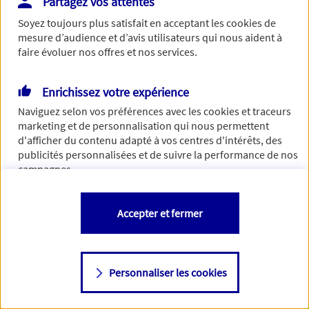
Partagez vos attentes
Vous disposez de droits sur les informations vous concernant. Pour
Soyez toujours plus satisfait en acceptant les
cookies
de
plus d’informations,
cliquez ici
.
mesure d’audience et d’avis utilisateurs qui nous aident à
faire évoluer nos offres et nos services.
Enrichissez votre expérience
Naviguez selon vos préférences avec les
cookies et traceurs
marketing et de personnalisation qui nous permettent
d'afficher du contenu adapté à vos centres d'intérêts, des
publicités personnalisées et de suivre la performance de nos
campagnes.
Vous êtes libre de les accepter, de les refuser comme de
Accepter et fermer
changer d'avis à tout moment en allant sur
"Paramétrer mes
cookies
"
Personnaliser les cookies
Consulter notre politique de
cookies
Étape suivante