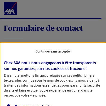
Accéder au Contenu
Formulaire de contact
Expliquez-nous en quelques mots votre
Continuer sans accepter
demande, nous vous répondrons dans les
meilleurs délais par mail ou par téléphone.
Chez AXA nous nous engageons à être transparents
sur nos garanties, sur nos
cookies et traceurs
!
Votre message :
Ensemble, mettons fin aux préjugés sur ces petits fichiers
textes, plus connus sous le nom de
cookies
. Ils nous aident à
traiter des informations essentielles pour garantir la sécurité
du site et faire évoluer votre expérience en ligne, dans le
respect de votre vie privée.