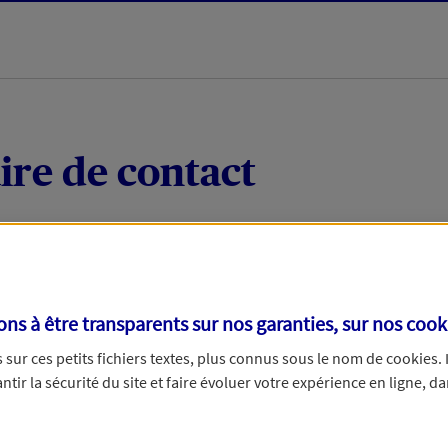
ire de contact
 quelques mots votre demande, nous vous répondrons 
 par téléphone.
s à être transparents sur nos garanties, sur nos
cook
sur ces petits fichiers textes, plus connus sous le nom de
cookies
.
tir la sécurité du site et faire évoluer votre expérience en ligne, da