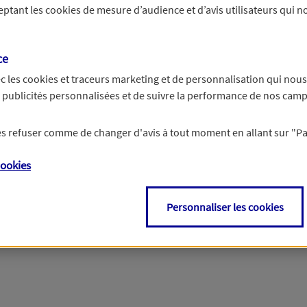
ceptant les
cookies
de mesure d’audience et d’avis utilisateurs qui no
r les informations vous concernant. Pour plus d’informations,
cliquez ici
.
ce
c les
cookies et traceurs
marketing et de personnalisation qui nous
es publicités personnalisées et de suivre la performance de nos cam
 les refuser comme de changer d'avis à tout moment en allant sur
"P
ookies
Personnaliser les cookies