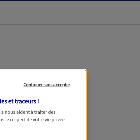
dans les meilleurs
Continuer sans accepter
ies et traceurs
!
 Ils nous aident à traiter des
ns le respect de votre vie privée.