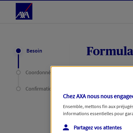
Accéder au Contenu
Formula
Besoin
Coordonnées
Expliquez-nous en
délais par mail ou
Confirmation
Chez AXA nous nous engageon
Votre message :
Ensemble, mettons fin aux préjugés 
informations essentielles pour garan
Partagez vos attentes