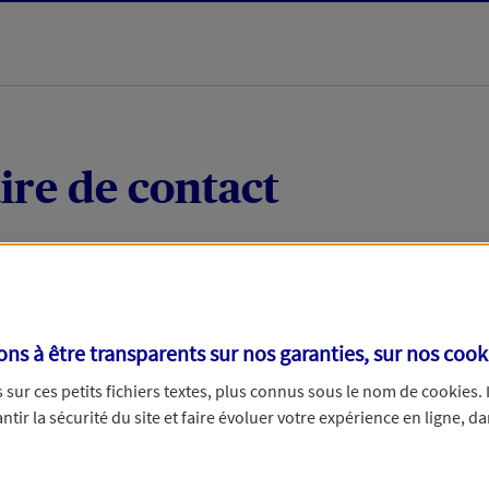
ire de contact
 quelques mots votre demande, nous vous répondrons 
 par téléphone.
s à être transparents sur nos garanties, sur nos
cook
sur ces petits fichiers textes, plus connus sous le nom de
cookies
.
tir la sécurité du site et faire évoluer votre expérience en ligne, da