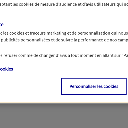
ceptant les
cookies
de mesure d’audience et d’avis utilisateurs qui no
r les informations vous concernant. Pour plus d’informations,
cliquez ici
.
ce
c les
cookies et traceurs
marketing et de personnalisation qui nous
es publicités personnalisées et de suivre la performance de nos cam
 les refuser comme de changer d'avis à tout moment en allant sur
"P
ookies
Personnaliser les cookies