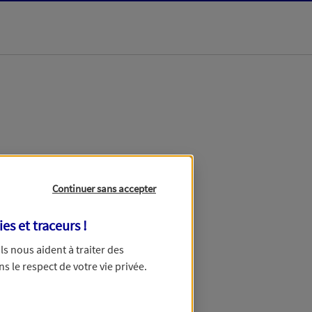
dans les meilleurs
Continuer sans accepter
ies et traceurs
!
 Ils nous aident à traiter des
ns le respect de votre vie privée.