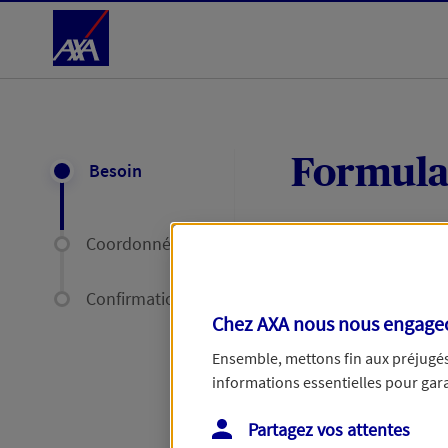
Accéder au Contenu
Formula
Besoin
Coordonnées
Expliquez-nous en
délais par mail ou
Confirmation
Chez AXA nous nous engageon
Votre message :
Ensemble, mettons fin aux préjugés 
informations essentielles pour garan
Partagez vos attentes