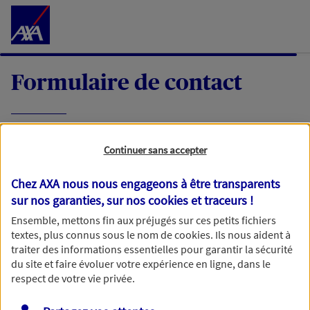
Accéder au Contenu
Formulaire de contact
Expliquez-nous en quelques mots votre
Continuer sans accepter
demande, nous vous répondrons dans les
meilleurs délais par mail ou par téléphone.
Chez AXA nous nous engageons à être transparents
sur nos garanties, sur nos
cookies et traceurs
!
Votre message :
Ensemble, mettons fin aux préjugés sur ces petits fichiers
textes, plus connus sous le nom de
cookies
. Ils nous aident à
traiter des informations essentielles pour garantir la sécurité
du site et faire évoluer votre expérience en ligne, dans le
respect de votre vie privée.