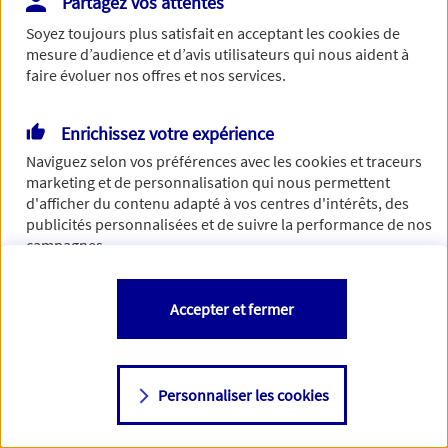
Partagez vos attentes
Vous disposez de droits sur les informations vous concernant. Pour
Soyez toujours plus satisfait en acceptant les
cookies
de
plus d’informations,
cliquez ici
.
mesure d’audience et d’avis utilisateurs qui nous aident à
faire évoluer nos offres et nos services.
Enrichissez votre expérience
Naviguez selon vos préférences avec les
cookies et traceurs
marketing et de personnalisation qui nous permettent
d'afficher du contenu adapté à vos centres d'intérêts, des
publicités personnalisées et de suivre la performance de nos
campagnes.
Vous êtes libre de les accepter, de les refuser comme de
Accepter et fermer
changer d'avis à tout moment en allant sur
"Paramétrer mes
cookies
"
Personnaliser les cookies
Consulter notre politique de
cookies
Étape suivante