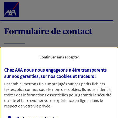
Accéder au Contenu
Formulaire de contact
Expliquez-nous en quelques mots votre
Continuer sans accepter
demande, nous vous répondrons dans les
meilleurs délais par mail ou par téléphone.
Chez AXA nous nous engageons à être transparents
sur nos garanties, sur nos
cookies et traceurs
!
Votre message :
Ensemble, mettons fin aux préjugés sur ces petits fichiers
textes, plus connus sous le nom de
cookies
. Ils nous aident à
traiter des informations essentielles pour garantir la sécurité
du site et faire évoluer votre expérience en ligne, dans le
respect de votre vie privée.