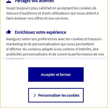
Partagez vos attentes
Vous disposez de droits sur les informations vous concernant. Pour
Soyez toujours plus satisfait en acceptant les
cookies
de
plus d’informations,
cliquez ici
.
mesure d’audience et d’avis utilisateurs qui nous aident à
faire évoluer nos offres et nos services.
Enrichissez votre expérience
Naviguez selon vos préférences avec les
cookies et traceurs
marketing et de personnalisation qui nous permettent
d'afficher du contenu adapté à vos centres d'intérêts, des
publicités personnalisées et de suivre la performance de nos
campagnes.
Vous êtes libre de les accepter, de les refuser comme de
Accepter et fermer
changer d'avis à tout moment en allant sur
"Paramétrer mes
cookies
"
Personnaliser les cookies
Consulter notre politique de
cookies
Étape suivante