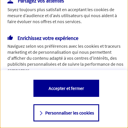
Partagez vos attentes
Vous disposez de droits sur les informations vous concernant. Pour
Soyez toujours plus satisfait en acceptant les
cookies
de
plus d’informations,
cliquez ici
.
mesure d’audience et d’avis utilisateurs qui nous aident à
faire évoluer nos offres et nos services.
Enrichissez votre expérience
Naviguez selon vos préférences avec les
cookies et traceurs
marketing et de personnalisation qui nous permettent
d'afficher du contenu adapté à vos centres d'intérêts, des
publicités personnalisées et de suivre la performance de nos
campagnes.
Vous êtes libre de les accepter, de les refuser comme de
Accepter et fermer
changer d'avis à tout moment en allant sur
"Paramétrer mes
cookies
"
Personnaliser les cookies
Consulter notre politique de
cookies
Étape suivante