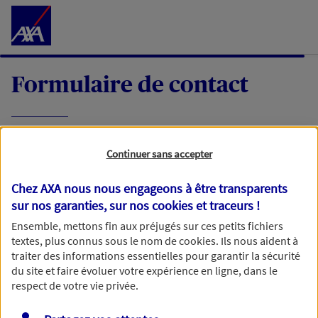
Accéder au Contenu
Formulaire de contact
Expliquez-nous en quelques mots votre
Continuer sans accepter
demande, nous vous répondrons dans les
meilleurs délais par mail ou par téléphone.
Chez AXA nous nous engageons à être transparents
sur nos garanties, sur nos
cookies et traceurs
!
Votre message :
Ensemble, mettons fin aux préjugés sur ces petits fichiers
textes, plus connus sous le nom de
cookies
. Ils nous aident à
traiter des informations essentielles pour garantir la sécurité
du site et faire évoluer votre expérience en ligne, dans le
respect de votre vie privée.