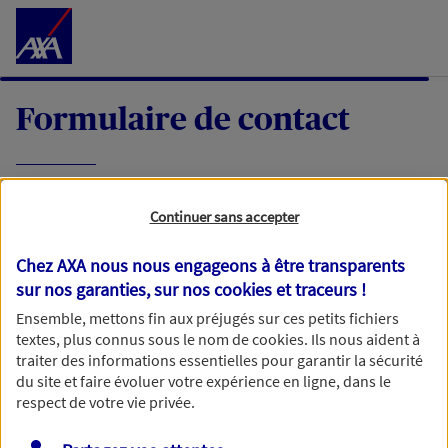
Accéder au Contenu
Formulaire de contact
Expliquez-nous en quelques mots votre
Continuer sans accepter
demande, nous vous répondrons dans les
meilleurs délais par mail ou par téléphone.
Chez AXA nous nous engageons à être transparents
sur nos garanties, sur nos
cookies et traceurs
!
Votre message :
Ensemble, mettons fin aux préjugés sur ces petits fichiers
textes, plus connus sous le nom de
cookies
. Ils nous aident à
traiter des informations essentielles pour garantir la sécurité
du site et faire évoluer votre expérience en ligne, dans le
respect de votre vie privée.