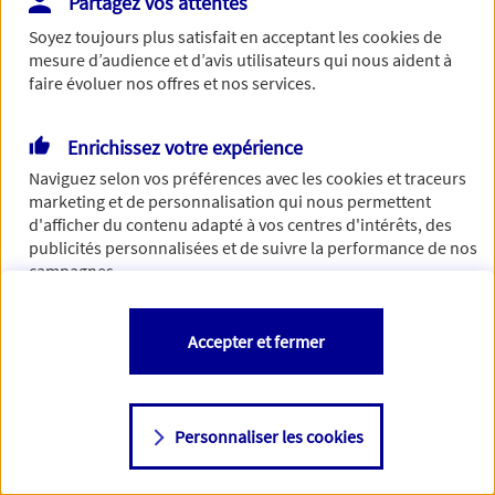
Partagez vos attentes
Vous disposez de droits sur les informations vous concernant. Pour
Soyez toujours plus satisfait en acceptant les
cookies
de
plus d’informations,
cliquez ici
.
mesure d’audience et d’avis utilisateurs qui nous aident à
faire évoluer nos offres et nos services.
Enrichissez votre expérience
Naviguez selon vos préférences avec les
cookies et traceurs
marketing et de personnalisation qui nous permettent
d'afficher du contenu adapté à vos centres d'intérêts, des
publicités personnalisées et de suivre la performance de nos
campagnes.
Vous êtes libre de les accepter, de les refuser comme de
Accepter et fermer
changer d'avis à tout moment en allant sur
"Paramétrer mes
cookies
"
Personnaliser les cookies
Consulter notre politique de
cookies
Étape suivante