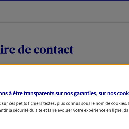
ire de contact
 quelques mots votre demande, nous vous répondrons 
 par téléphone.
s à être transparents sur nos garanties, sur nos
cook
sur ces petits fichiers textes, plus connus sous le nom de
cookies
.
tir la sécurité du site et faire évoluer votre expérience en ligne, da