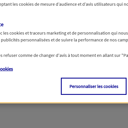
ceptant les
cookies
de mesure d’audience et d’avis utilisateurs qui no
r les informations vous concernant. Pour plus d’informations,
cliquez ici
.
ce
c les
cookies et traceurs
marketing et de personnalisation qui nous
es publicités personnalisées et de suivre la performance de nos cam
 les refuser comme de changer d'avis à tout moment en allant sur
"P
ookies
Personnaliser les cookies