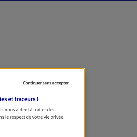
dans les meilleurs
Continuer sans accepter
ies et traceurs
!
 Ils nous aident à traiter des
ns le respect de votre vie privée.