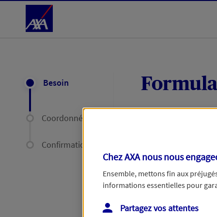
Accéder au Contenu
Formula
Besoin
Coordonnées
Expliquez-nous en
délais par mail ou
Confirmation
Chez AXA nous nous engageon
Votre message :
Ensemble, mettons fin aux préjugés 
informations essentielles pour garan
Partagez vos attentes