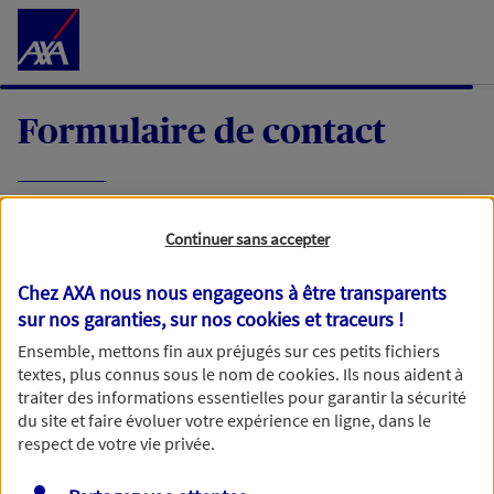
Accéder au Contenu
Formulaire de contact
Expliquez-nous en quelques mots votre
Continuer sans accepter
demande, nous vous répondrons dans les
meilleurs délais par mail ou par téléphone.
Chez AXA nous nous engageons à être transparents
sur nos garanties, sur nos
cookies et traceurs
!
Votre message :
Ensemble, mettons fin aux préjugés sur ces petits fichiers
textes, plus connus sous le nom de
cookies
. Ils nous aident à
traiter des informations essentielles pour garantir la sécurité
du site et faire évoluer votre expérience en ligne, dans le
respect de votre vie privée.