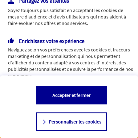
Partagez vos attentes
Vous disposez de droits sur les informations vous concernant. Pour
Soyez toujours plus satisfait en acceptant les
cookies
de
plus d’informations,
cliquez ici
.
mesure d’audience et d’avis utilisateurs qui nous aident à
faire évoluer nos offres et nos services.
Enrichissez votre expérience
Naviguez selon vos préférences avec les
cookies et traceurs
marketing et de personnalisation qui nous permettent
d'afficher du contenu adapté à vos centres d'intérêts, des
publicités personnalisées et de suivre la performance de nos
campagnes.
Vous êtes libre de les accepter, de les refuser comme de
Accepter et fermer
changer d'avis à tout moment en allant sur
"Paramétrer mes
cookies
"
Personnaliser les cookies
Consulter notre politique de
cookies
Étape suivante