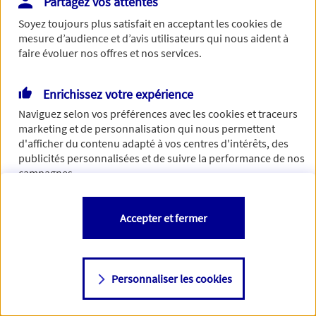
Partagez vos attentes
Vous disposez de droits sur les informations vous concernant. Pour
Soyez toujours plus satisfait en acceptant les
cookies
de
plus d’informations,
cliquez ici
.
mesure d’audience et d’avis utilisateurs qui nous aident à
faire évoluer nos offres et nos services.
Enrichissez votre expérience
Naviguez selon vos préférences avec les
cookies et traceurs
marketing et de personnalisation qui nous permettent
d'afficher du contenu adapté à vos centres d'intérêts, des
publicités personnalisées et de suivre la performance de nos
campagnes.
Vous êtes libre de les accepter, de les refuser comme de
Accepter et fermer
changer d'avis à tout moment en allant sur
"Paramétrer mes
cookies
"
Personnaliser les cookies
Consulter notre politique de
cookies
Étape suivante