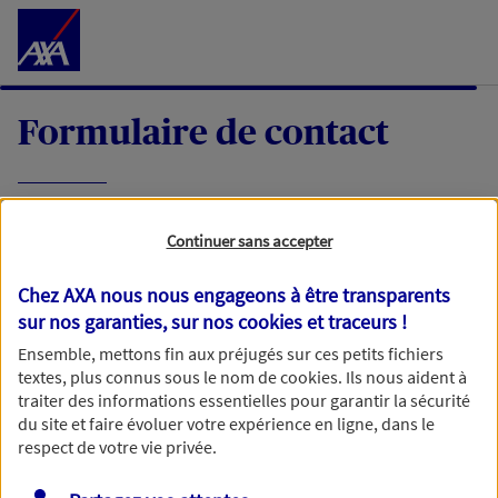
Accéder au Contenu
Formulaire de contact
Expliquez-nous en quelques mots votre
Continuer sans accepter
demande, nous vous répondrons dans les
meilleurs délais par mail ou par téléphone.
Chez AXA nous nous engageons à être transparents
sur nos garanties, sur nos
cookies et traceurs
!
Votre message :
Ensemble, mettons fin aux préjugés sur ces petits fichiers
textes, plus connus sous le nom de
cookies
. Ils nous aident à
traiter des informations essentielles pour garantir la sécurité
du site et faire évoluer votre expérience en ligne, dans le
respect de votre vie privée.