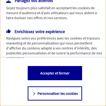
Partagez vos attentes
Vous disposez de droits sur les informations vous concernant. Pour
Soyez toujours plus satisfait en acceptant les
cookies
de
plus d’informations,
cliquez ici
.
mesure d’audience et d’avis utilisateurs qui nous aident à
faire évoluer nos offres et nos services.
Enrichissez votre expérience
Naviguez selon vos préférences avec les
cookies et traceurs
marketing et de personnalisation qui nous permettent
d'afficher du contenu adapté à vos centres d'intérêts, des
publicités personnalisées et de suivre la performance de nos
campagnes.
Vous êtes libre de les accepter, de les refuser comme de
Accepter et fermer
changer d'avis à tout moment en allant sur
"Paramétrer mes
cookies
"
Personnaliser les cookies
Consulter notre politique de
cookies
Étape suivante