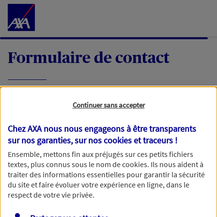
Accéder au Contenu
Formulaire de contact
Expliquez-nous en quelques mots votre
Continuer sans accepter
demande, nous vous répondrons dans les
meilleurs délais par mail ou par téléphone.
Chez AXA nous nous engageons à être transparents
sur nos garanties, sur nos
cookies et traceurs
!
Votre message :
Ensemble, mettons fin aux préjugés sur ces petits fichiers
textes, plus connus sous le nom de
cookies
. Ils nous aident à
traiter des informations essentielles pour garantir la sécurité
du site et faire évoluer votre expérience en ligne, dans le
respect de votre vie privée.