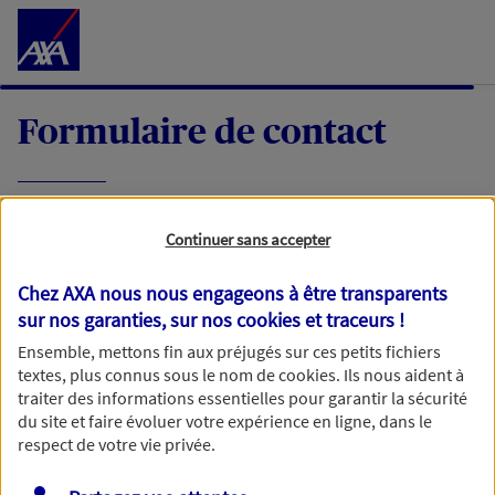
Accéder au Contenu
Formulaire de contact
Expliquez-nous en quelques mots votre
Continuer sans accepter
demande, nous vous répondrons dans les
meilleurs délais par mail ou par téléphone.
Chez AXA nous nous engageons à être transparents
sur nos garanties, sur nos
cookies et traceurs
!
Votre message :
Ensemble, mettons fin aux préjugés sur ces petits fichiers
textes, plus connus sous le nom de
cookies
. Ils nous aident à
traiter des informations essentielles pour garantir la sécurité
du site et faire évoluer votre expérience en ligne, dans le
respect de votre vie privée.