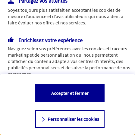
Partagez vos attentes
Vous disposez de droits sur les informations vous concernant. Pour
Soyez toujours plus satisfait en acceptant les
cookies
de
plus d’informations,
cliquez ici
.
mesure d’audience et d’avis utilisateurs qui nous aident à
faire évoluer nos offres et nos services.
Enrichissez votre expérience
Naviguez selon vos préférences avec les
cookies et traceurs
marketing et de personnalisation qui nous permettent
d'afficher du contenu adapté à vos centres d'intérêts, des
publicités personnalisées et de suivre la performance de nos
campagnes.
Vous êtes libre de les accepter, de les refuser comme de
Accepter et fermer
changer d'avis à tout moment en allant sur
"Paramétrer mes
cookies
"
Personnaliser les cookies
Consulter notre politique de
cookies
Étape suivante