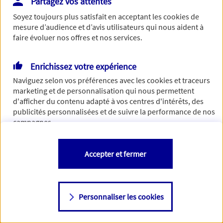
Partagez vos attentes
Vous disposez de droits sur les informations vous concernant. Pour
Soyez toujours plus satisfait en acceptant les
cookies
de
plus d’informations,
cliquez ici
.
mesure d’audience et d’avis utilisateurs qui nous aident à
faire évoluer nos offres et nos services.
Enrichissez votre expérience
Naviguez selon vos préférences avec les
cookies et traceurs
marketing et de personnalisation qui nous permettent
d'afficher du contenu adapté à vos centres d'intérêts, des
publicités personnalisées et de suivre la performance de nos
campagnes.
Vous êtes libre de les accepter, de les refuser comme de
Accepter et fermer
changer d'avis à tout moment en allant sur
"Paramétrer mes
cookies
"
Personnaliser les cookies
Consulter notre politique de
cookies
Étape suivante