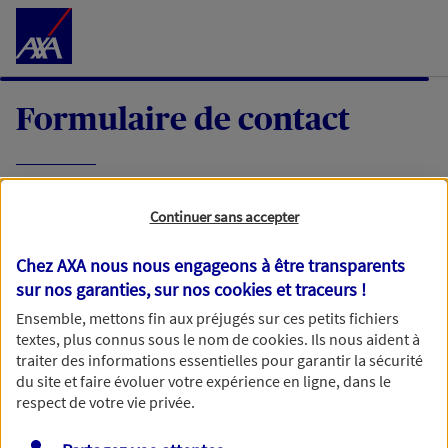
Accéder au Contenu
Formulaire de contact
Expliquez-nous en quelques mots votre
Continuer sans accepter
demande, nous vous répondrons dans les
meilleurs délais par mail ou par téléphone.
Chez AXA nous nous engageons à être transparents
sur nos garanties, sur nos
cookies et traceurs
!
Votre message :
Ensemble, mettons fin aux préjugés sur ces petits fichiers
textes, plus connus sous le nom de
cookies
. Ils nous aident à
traiter des informations essentielles pour garantir la sécurité
du site et faire évoluer votre expérience en ligne, dans le
respect de votre vie privée.