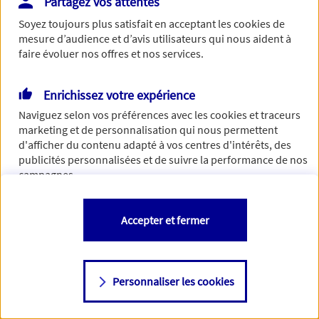
Partagez vos attentes
Vous disposez de droits sur les informations vous concernant. Pour
Soyez toujours plus satisfait en acceptant les
cookies
de
plus d’informations,
cliquez ici
.
mesure d’audience et d’avis utilisateurs qui nous aident à
faire évoluer nos offres et nos services.
Enrichissez votre expérience
Naviguez selon vos préférences avec les
cookies et traceurs
marketing et de personnalisation qui nous permettent
d'afficher du contenu adapté à vos centres d'intérêts, des
publicités personnalisées et de suivre la performance de nos
campagnes.
Vous êtes libre de les accepter, de les refuser comme de
Accepter et fermer
changer d'avis à tout moment en allant sur
"Paramétrer mes
cookies
"
Personnaliser les cookies
Consulter notre politique de
cookies
Étape suivante