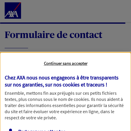
Accéder au Contenu
Formulaire de contact
Expliquez-nous en quelques mots votre
Continuer sans accepter
demande, nous vous répondrons dans les
meilleurs délais par mail ou par téléphone.
Chez AXA nous nous engageons à être transparents
sur nos garanties, sur nos
cookies et traceurs
!
Votre message :
Ensemble, mettons fin aux préjugés sur ces petits fichiers
textes, plus connus sous le nom de
cookies
. Ils nous aident à
traiter des informations essentielles pour garantir la sécurité
du site et faire évoluer votre expérience en ligne, dans le
respect de votre vie privée.