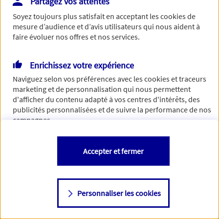
Partagez vos attentes
Vous disposez de droits sur les informations vous concernant. Pour
Soyez toujours plus satisfait en acceptant les
cookies
de
plus d’informations,
cliquez ici
.
mesure d’audience et d’avis utilisateurs qui nous aident à
faire évoluer nos offres et nos services.
Enrichissez votre expérience
Naviguez selon vos préférences avec les
cookies et traceurs
marketing et de personnalisation qui nous permettent
d'afficher du contenu adapté à vos centres d'intérêts, des
publicités personnalisées et de suivre la performance de nos
campagnes.
Vous êtes libre de les accepter, de les refuser comme de
Accepter et fermer
changer d'avis à tout moment en allant sur
"Paramétrer mes
cookies
"
Personnaliser les cookies
Consulter notre politique de
cookies
Étape suivante