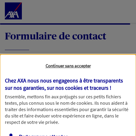
Accéder au Contenu
Formulaire de contact
Expliquez-nous en quelques mots votre
Continuer sans accepter
demande, nous vous répondrons dans les
meilleurs délais par mail ou par téléphone.
Chez AXA nous nous engageons à être transparents
sur nos garanties, sur nos
cookies et traceurs
!
Votre message :
Ensemble, mettons fin aux préjugés sur ces petits fichiers
textes, plus connus sous le nom de
cookies
. Ils nous aident à
traiter des informations essentielles pour garantir la sécurité
du site et faire évoluer votre expérience en ligne, dans le
respect de votre vie privée.