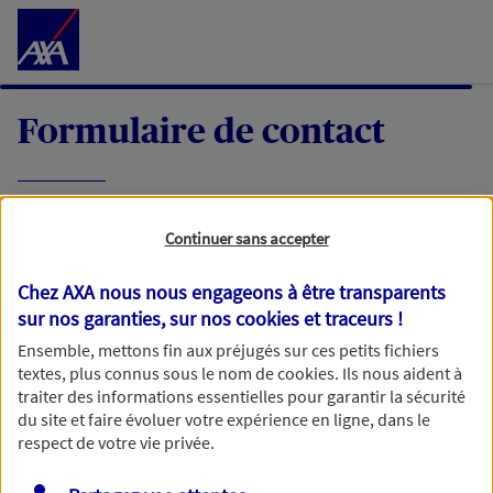
Accéder au Contenu
Formulaire de contact
Expliquez-nous en quelques mots votre
Continuer sans accepter
demande, nous vous répondrons dans les
meilleurs délais par mail ou par téléphone.
Chez AXA nous nous engageons à être transparents
sur nos garanties, sur nos
cookies et traceurs
!
Votre message :
Ensemble, mettons fin aux préjugés sur ces petits fichiers
textes, plus connus sous le nom de
cookies
. Ils nous aident à
traiter des informations essentielles pour garantir la sécurité
du site et faire évoluer votre expérience en ligne, dans le
respect de votre vie privée.