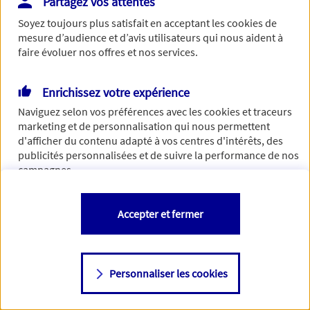
Partagez vos attentes
Vous disposez de droits sur les informations vous concernant. Pour
Soyez toujours plus satisfait en acceptant les
cookies
de
plus d’informations,
cliquez ici
.
mesure d’audience et d’avis utilisateurs qui nous aident à
faire évoluer nos offres et nos services.
Enrichissez votre expérience
Naviguez selon vos préférences avec les
cookies et traceurs
marketing et de personnalisation qui nous permettent
d'afficher du contenu adapté à vos centres d'intérêts, des
publicités personnalisées et de suivre la performance de nos
campagnes.
Vous êtes libre de les accepter, de les refuser comme de
Accepter et fermer
changer d'avis à tout moment en allant sur
"Paramétrer mes
cookies
"
Personnaliser les cookies
Consulter notre politique de
cookies
Étape suivante