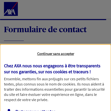
Accéder au Contenu
Formulaire de contact
Expliquez-nous en quelques mots votre
Continuer sans accepter
demande, nous vous répondrons dans les
meilleurs délais par mail ou par téléphone.
Chez AXA nous nous engageons à être transparents
sur nos garanties, sur nos
cookies et traceurs
!
Votre message :
Ensemble, mettons fin aux préjugés sur ces petits fichiers
textes, plus connus sous le nom de
cookies
. Ils nous aident à
traiter des informations essentielles pour garantir la sécurité
du site et faire évoluer votre expérience en ligne, dans le
respect de votre vie privée.