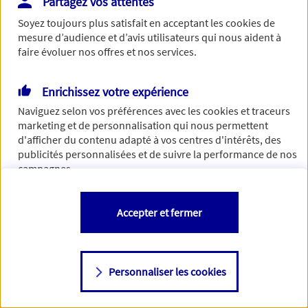
Partagez vos attentes
Vous disposez de droits sur les informations vous concernant. Pour
Soyez toujours plus satisfait en acceptant les
cookies
de
plus d’informations,
cliquez ici
.
mesure d’audience et d’avis utilisateurs qui nous aident à
faire évoluer nos offres et nos services.
Enrichissez votre expérience
Naviguez selon vos préférences avec les
cookies et traceurs
marketing et de personnalisation qui nous permettent
d'afficher du contenu adapté à vos centres d'intérêts, des
publicités personnalisées et de suivre la performance de nos
campagnes.
Vous êtes libre de les accepter, de les refuser comme de
Accepter et fermer
changer d'avis à tout moment en allant sur
"Paramétrer mes
cookies
"
Personnaliser les cookies
Consulter notre politique de
cookies
Étape suivante