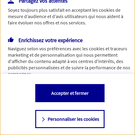
Partagez vos attentes
Vous disposez de droits sur les informations vous concernant. Pour
Soyez toujours plus satisfait en acceptant les
cookies
de
plus d’informations,
cliquez ici
.
mesure d’audience et d’avis utilisateurs qui nous aident à
faire évoluer nos offres et nos services.
Enrichissez votre expérience
Naviguez selon vos préférences avec les
cookies et traceurs
marketing et de personnalisation qui nous permettent
d'afficher du contenu adapté à vos centres d'intérêts, des
publicités personnalisées et de suivre la performance de nos
campagnes.
Vous êtes libre de les accepter, de les refuser comme de
Accepter et fermer
changer d'avis à tout moment en allant sur
"Paramétrer mes
cookies
"
Personnaliser les cookies
Consulter notre politique de
cookies
Étape suivante