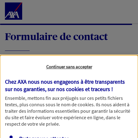
Accéder au Contenu
Formulaire de contact
Expliquez-nous en quelques mots votre
Continuer sans accepter
demande, nous vous répondrons dans les
meilleurs délais par mail ou par téléphone.
Chez AXA nous nous engageons à être transparents
sur nos garanties, sur nos
cookies et traceurs
!
Votre message :
Ensemble, mettons fin aux préjugés sur ces petits fichiers
textes, plus connus sous le nom de
cookies
. Ils nous aident à
traiter des informations essentielles pour garantir la sécurité
du site et faire évoluer votre expérience en ligne, dans le
respect de votre vie privée.