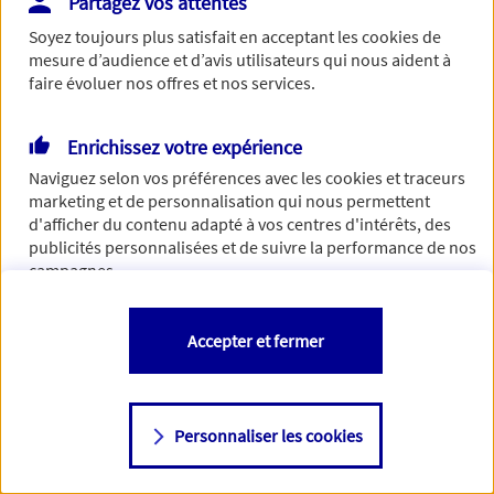
Partagez vos attentes
Vous disposez de droits sur les informations vous concernant. Pour
Soyez toujours plus satisfait en acceptant les
cookies
de
plus d’informations,
cliquez ici
.
mesure d’audience et d’avis utilisateurs qui nous aident à
faire évoluer nos offres et nos services.
Enrichissez votre expérience
Naviguez selon vos préférences avec les
cookies et traceurs
marketing et de personnalisation qui nous permettent
d'afficher du contenu adapté à vos centres d'intérêts, des
publicités personnalisées et de suivre la performance de nos
campagnes.
Vous êtes libre de les accepter, de les refuser comme de
Accepter et fermer
changer d'avis à tout moment en allant sur
"Paramétrer mes
cookies
"
Personnaliser les cookies
Consulter notre politique de
cookies
Étape suivante