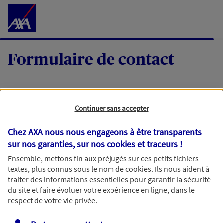
Accéder au Contenu
Formulaire de contact
Expliquez-nous en quelques mots votre
Continuer sans accepter
demande, nous vous répondrons dans les
meilleurs délais par mail ou par téléphone.
Chez AXA nous nous engageons à être transparents
sur nos garanties, sur nos
cookies et traceurs
!
Votre message :
Ensemble, mettons fin aux préjugés sur ces petits fichiers
textes, plus connus sous le nom de
cookies
. Ils nous aident à
traiter des informations essentielles pour garantir la sécurité
du site et faire évoluer votre expérience en ligne, dans le
respect de votre vie privée.