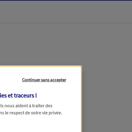
dans les meilleurs
Continuer sans accepter
ies et traceurs
!
 Ils nous aident à traiter des
ns le respect de votre vie privée.