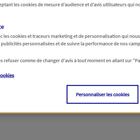
ceptant les
cookies
de mesure d’audience et d’avis utilisateurs qui no
r les informations vous concernant. Pour plus d’informations,
cliquez ici
.
ce
c les
cookies et traceurs
marketing et de personnalisation qui nous
es publicités personnalisées et de suivre la performance de nos cam
 les refuser comme de changer d'avis à tout moment en allant sur
"P
ookies
Personnaliser les cookies