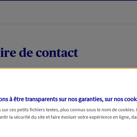
ire de contact
 quelques mots votre demande, nous vous répondrons 
 par téléphone.
s à être transparents sur nos garanties, sur nos
cook
sur ces petits fichiers textes, plus connus sous le nom de
cookies
.
tir la sécurité du site et faire évoluer votre expérience en ligne, da