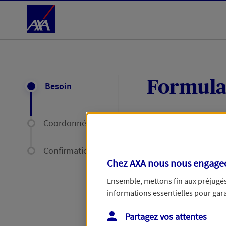
Accéder au Contenu
Formula
Besoin
Coordonnées
Expliquez-nous en
délais par mail ou
Confirmation
Chez AXA nous nous engageon
Votre message :
Ensemble, mettons fin aux préjugés 
informations essentielles pour garan
Partagez vos attentes