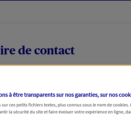
ire de contact
 quelques mots votre demande, nous vous répondrons 
 par téléphone.
s à être transparents sur nos garanties, sur nos
cook
sur ces petits fichiers textes, plus connus sous le nom de
cookies
.
tir la sécurité du site et faire évoluer votre expérience en ligne, da