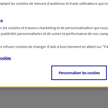
ceptant les
cookies
de mesure d’audience et d’avis utilisateurs qui no
r les informations vous concernant. Pour plus d’informations,
cliquez ici
.
ce
c les
cookies et traceurs
marketing et de personnalisation qui nous
es publicités personnalisées et de suivre la performance de nos cam
 les refuser comme de changer d'avis à tout moment en allant sur
"P
ookies
Personnaliser les cookies