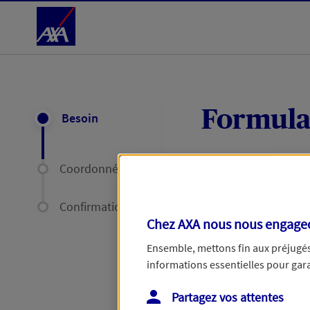
Accéder au Contenu
Formula
Besoin
Coordonnées
Expliquez-nous en
délais par mail ou
Confirmation
Chez AXA nous nous engageon
Votre message :
Ensemble, mettons fin aux préjugés 
informations essentielles pour garan
Partagez vos attentes