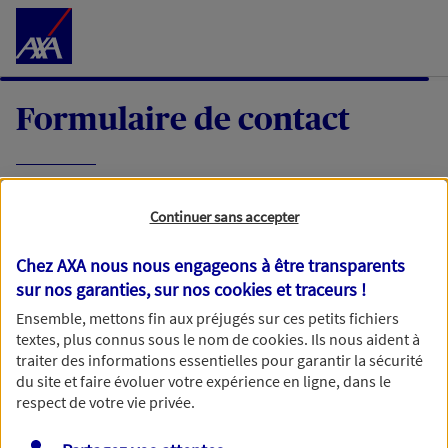
Accéder au Contenu
Formulaire de contact
Expliquez-nous en quelques mots votre
Continuer sans accepter
demande, nous vous répondrons dans les
meilleurs délais par mail ou par téléphone.
Chez AXA nous nous engageons à être transparents
sur nos garanties, sur nos
cookies et traceurs
!
Votre message :
Ensemble, mettons fin aux préjugés sur ces petits fichiers
textes, plus connus sous le nom de
cookies
. Ils nous aident à
traiter des informations essentielles pour garantir la sécurité
du site et faire évoluer votre expérience en ligne, dans le
respect de votre vie privée.