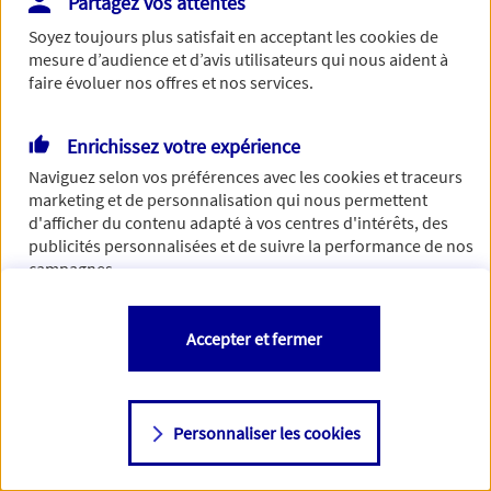
Partagez vos attentes
Vous disposez de droits sur les informations vous concernant. Pour
Soyez toujours plus satisfait en acceptant les
cookies
de
plus d’informations,
cliquez ici
.
mesure d’audience et d’avis utilisateurs qui nous aident à
faire évoluer nos offres et nos services.
Enrichissez votre expérience
Naviguez selon vos préférences avec les
cookies et traceurs
marketing et de personnalisation qui nous permettent
d'afficher du contenu adapté à vos centres d'intérêts, des
publicités personnalisées et de suivre la performance de nos
campagnes.
Vous êtes libre de les accepter, de les refuser comme de
Accepter et fermer
changer d'avis à tout moment en allant sur
"Paramétrer mes
cookies
"
Personnaliser les cookies
Consulter notre politique de
cookies
Étape suivante