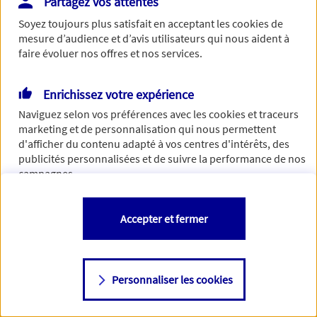
Partagez vos attentes
Vous disposez de droits sur les informations vous concernant. Pour
Soyez toujours plus satisfait en acceptant les
cookies
de
plus d’informations,
cliquez ici
.
mesure d’audience et d’avis utilisateurs qui nous aident à
faire évoluer nos offres et nos services.
Enrichissez votre expérience
Naviguez selon vos préférences avec les
cookies et traceurs
marketing et de personnalisation qui nous permettent
d'afficher du contenu adapté à vos centres d'intérêts, des
publicités personnalisées et de suivre la performance de nos
campagnes.
Vous êtes libre de les accepter, de les refuser comme de
Accepter et fermer
changer d'avis à tout moment en allant sur
"Paramétrer mes
cookies
"
Personnaliser les cookies
Consulter notre politique de
cookies
Étape suivante