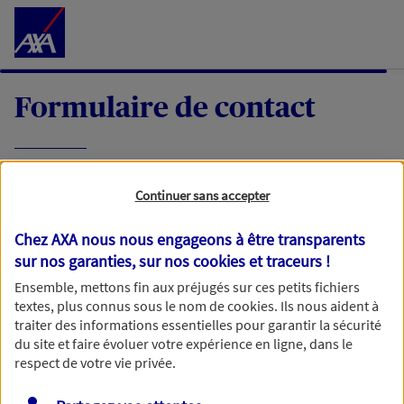
Accéder au Contenu
Formulaire de contact
Expliquez-nous en quelques mots votre
Continuer sans accepter
demande, nous vous répondrons dans les
meilleurs délais par mail ou par téléphone.
Chez AXA nous nous engageons à être transparents
sur nos garanties, sur nos
cookies et traceurs
!
Votre message :
Ensemble, mettons fin aux préjugés sur ces petits fichiers
textes, plus connus sous le nom de
cookies
. Ils nous aident à
traiter des informations essentielles pour garantir la sécurité
du site et faire évoluer votre expérience en ligne, dans le
respect de votre vie privée.