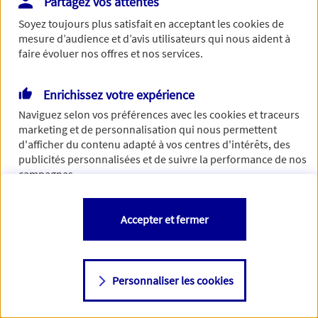
Partagez vos attentes
Vous disposez de droits sur les informations vous concernant. Pour
Soyez toujours plus satisfait en acceptant les
cookies
de
plus d’informations,
cliquez ici
.
mesure d’audience et d’avis utilisateurs qui nous aident à
faire évoluer nos offres et nos services.
Enrichissez votre expérience
Naviguez selon vos préférences avec les
cookies et traceurs
marketing et de personnalisation qui nous permettent
d'afficher du contenu adapté à vos centres d'intérêts, des
publicités personnalisées et de suivre la performance de nos
campagnes.
Vous êtes libre de les accepter, de les refuser comme de
Accepter et fermer
changer d'avis à tout moment en allant sur
"Paramétrer mes
cookies
"
Personnaliser les cookies
Consulter notre politique de
cookies
Étape suivante