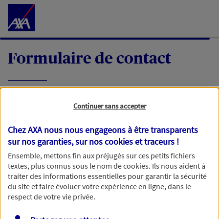
Accéder au Contenu
Formulaire de contact
Expliquez-nous en quelques mots votre
Continuer sans accepter
demande, nous vous répondrons dans les
meilleurs délais par mail ou par téléphone.
Chez AXA nous nous engageons à être transparents
sur nos garanties, sur nos
cookies et traceurs
!
Votre message :
Ensemble, mettons fin aux préjugés sur ces petits fichiers
textes, plus connus sous le nom de
cookies
. Ils nous aident à
traiter des informations essentielles pour garantir la sécurité
du site et faire évoluer votre expérience en ligne, dans le
respect de votre vie privée.