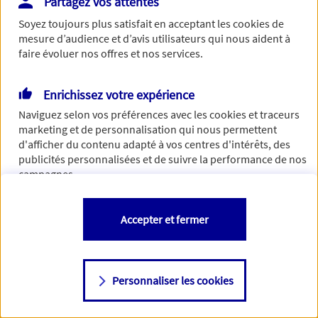
Partagez vos attentes
Vous disposez de droits sur les informations vous concernant. Pour
Soyez toujours plus satisfait en acceptant les
cookies
de
plus d’informations,
cliquez ici
.
mesure d’audience et d’avis utilisateurs qui nous aident à
faire évoluer nos offres et nos services.
Enrichissez votre expérience
Naviguez selon vos préférences avec les
cookies et traceurs
marketing et de personnalisation qui nous permettent
d'afficher du contenu adapté à vos centres d'intérêts, des
publicités personnalisées et de suivre la performance de nos
campagnes.
Vous êtes libre de les accepter, de les refuser comme de
Accepter et fermer
changer d'avis à tout moment en allant sur
"Paramétrer mes
cookies
"
Personnaliser les cookies
Consulter notre politique de
cookies
Étape suivante