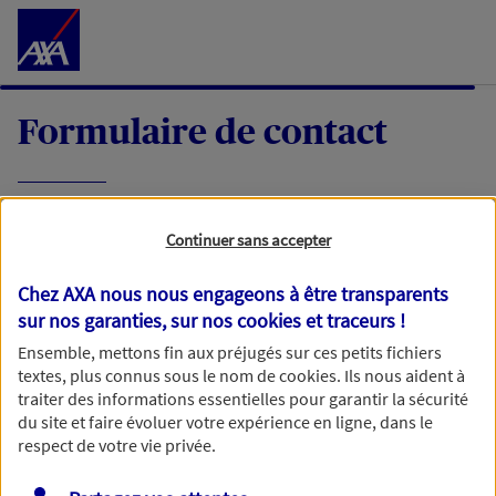
Accéder au Contenu
Formulaire de contact
Expliquez-nous en quelques mots votre
Continuer sans accepter
demande, nous vous répondrons dans les
meilleurs délais par mail ou par téléphone.
Chez AXA nous nous engageons à être transparents
sur nos garanties, sur nos
cookies et traceurs
!
Votre message :
Ensemble, mettons fin aux préjugés sur ces petits fichiers
textes, plus connus sous le nom de
cookies
. Ils nous aident à
traiter des informations essentielles pour garantir la sécurité
du site et faire évoluer votre expérience en ligne, dans le
respect de votre vie privée.