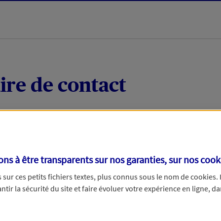
ire de contact
 quelques mots votre demande, nous vous répondrons 
 par téléphone.
s à être transparents sur nos garanties, sur nos
cook
sur ces petits fichiers textes, plus connus sous le nom de
cookies
.
tir la sécurité du site et faire évoluer votre expérience en ligne, da