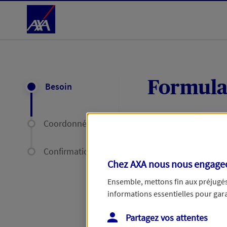
Accéder au Contenu
Formula
Besoin
Coordonnées
Expliquez-nous en
délais par mail ou
Confirmation
Chez AXA nous nous engageon
Votre message :
Ensemble, mettons fin aux préjugés 
informations essentielles pour garan
Partagez vos attentes