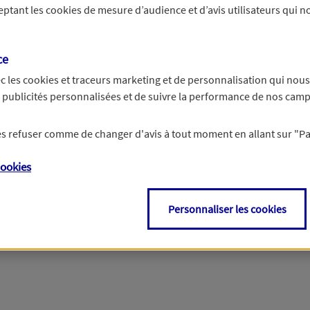
ceptant les
cookies
de mesure d’audience et d’avis utilisateurs qui no
r les informations vous concernant. Pour plus d’informations,
cliquez ici
.
ce
c les
cookies et traceurs
marketing et de personnalisation qui nous
es publicités personnalisées et de suivre la performance de nos cam
 les refuser comme de changer d'avis à tout moment en allant sur
"P
ookies
Personnaliser les cookies