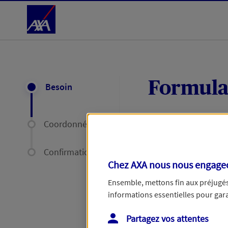
Accéder au Contenu
Formula
Besoin
Coordonnées
Expliquez-nous en
délais par mail ou
Confirmation
Chez AXA nous nous engageon
Votre message :
Ensemble, mettons fin aux préjugés 
informations essentielles pour garan
Partagez vos attentes