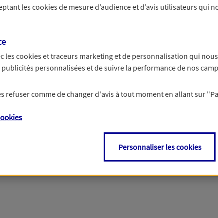
ceptant les
cookies
de mesure d’audience et d’avis utilisateurs qui no
r les informations vous concernant. Pour plus d’informations,
cliquez ici
.
ce
c les
cookies et traceurs
marketing et de personnalisation qui nous
es publicités personnalisées et de suivre la performance de nos cam
 les refuser comme de changer d'avis à tout moment en allant sur
"P
ookies
Personnaliser les cookies