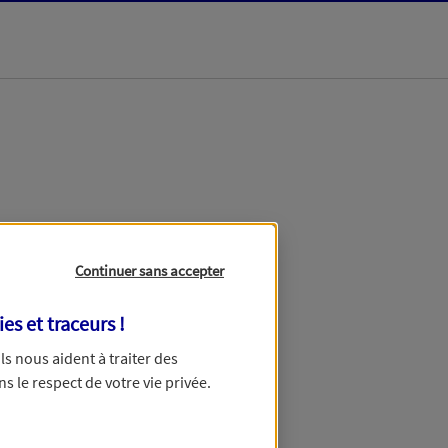
dans les meilleurs
Continuer sans accepter
ies et traceurs
!
 Ils nous aident à traiter des
ns le respect de votre vie privée.