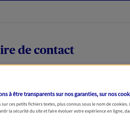
ire de contact
 quelques mots votre demande, nous vous répondrons 
 par téléphone.
s à être transparents sur nos garanties, sur nos
cook
sur ces petits fichiers textes, plus connus sous le nom de
cookies
.
tir la sécurité du site et faire évoluer votre expérience en ligne, da