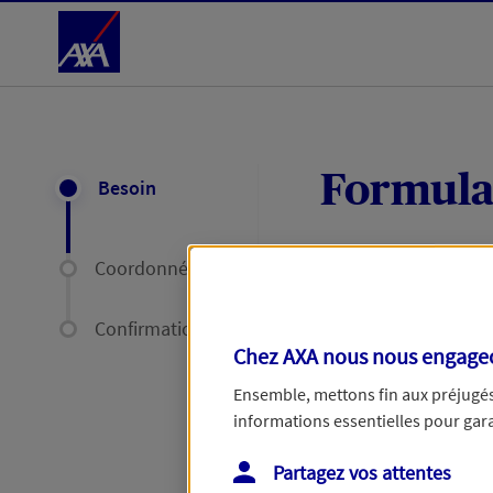
Accéder au Contenu
Formula
Besoin
Coordonnées
Expliquez-nous en
délais par mail ou
Confirmation
Chez AXA nous nous engageon
Votre message :
Ensemble, mettons fin aux préjugés 
informations essentielles pour garan
Partagez vos attentes