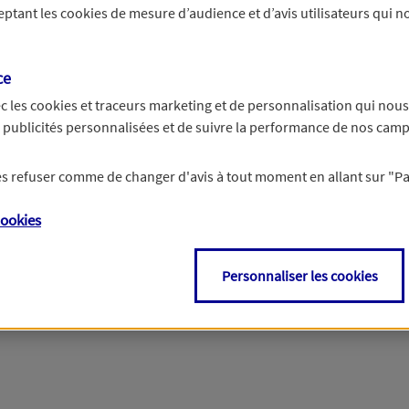
ceptant les
cookies
de mesure d’audience et d’avis utilisateurs qui no
r les informations vous concernant. Pour plus d’informations,
cliquez ici
.
ce
c les
cookies et traceurs
marketing et de personnalisation qui nous
es publicités personnalisées et de suivre la performance de nos cam
 les refuser comme de changer d'avis à tout moment en allant sur
"P
ookies
Personnaliser les cookies