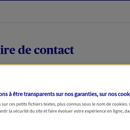
ire de contact
 quelques mots votre demande, nous vous répondrons 
 par téléphone.
s à être transparents sur nos garanties, sur nos
cook
sur ces petits fichiers textes, plus connus sous le nom de
cookies
.
tir la sécurité du site et faire évoluer votre expérience en ligne, da