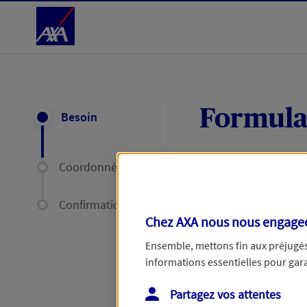
Accéder au Contenu
Formula
Besoin
Coordonnées
Expliquez-nous en
délais par mail ou
Confirmation
Chez AXA nous nous engageon
Votre message :
Ensemble, mettons fin aux préjugés 
informations essentielles pour garan
Partagez vos attentes