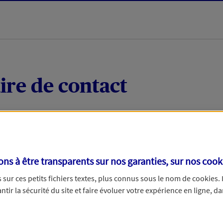
ire de contact
 quelques mots votre demande, nous vous répondrons 
 par téléphone.
s à être transparents sur nos garanties, sur nos
cook
sur ces petits fichiers textes, plus connus sous le nom de
cookies
.
tir la sécurité du site et faire évoluer votre expérience en ligne, da