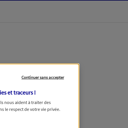
dans les meilleurs
Continuer sans accepter
ies et traceurs
!
 Ils nous aident à traiter des
ns le respect de votre vie privée.