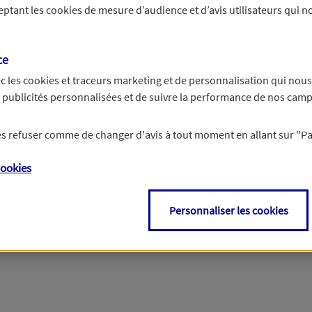
ceptant les
cookies
de mesure d’audience et d’avis utilisateurs qui no
r les informations vous concernant. Pour plus d’informations,
cliquez ici
.
ce
c les
cookies et traceurs
marketing et de personnalisation qui nous
es publicités personnalisées et de suivre la performance de nos cam
 les refuser comme de changer d'avis à tout moment en allant sur
"P
ookies
Personnaliser les cookies