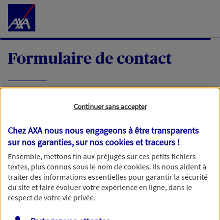
Accéder au Contenu
Formulaire de contact
Expliquez-nous en quelques mots votre
Continuer sans accepter
demande, nous vous répondrons dans les
meilleurs délais par mail ou par téléphone.
Chez AXA nous nous engageons à être transparents
sur nos garanties, sur nos
cookies et traceurs
!
Votre message :
Ensemble, mettons fin aux préjugés sur ces petits fichiers
textes, plus connus sous le nom de
cookies
. Ils nous aident à
traiter des informations essentielles pour garantir la sécurité
du site et faire évoluer votre expérience en ligne, dans le
respect de votre vie privée.