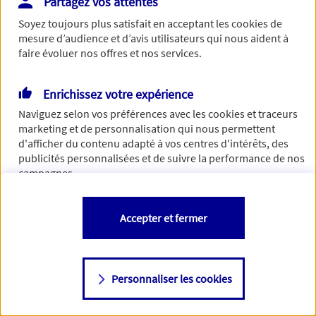
Partagez vos attentes
Vous disposez de droits sur les informations vous concernant. Pour
Soyez toujours plus satisfait en acceptant les
cookies
de
plus d’informations,
cliquez ici
.
mesure d’audience et d’avis utilisateurs qui nous aident à
faire évoluer nos offres et nos services.
Enrichissez votre expérience
Naviguez selon vos préférences avec les
cookies et traceurs
marketing et de personnalisation qui nous permettent
d'afficher du contenu adapté à vos centres d'intérêts, des
publicités personnalisées et de suivre la performance de nos
campagnes.
Vous êtes libre de les accepter, de les refuser comme de
Accepter et fermer
changer d'avis à tout moment en allant sur
"Paramétrer mes
cookies
"
Personnaliser les cookies
Consulter notre politique de
cookies
Étape suivante